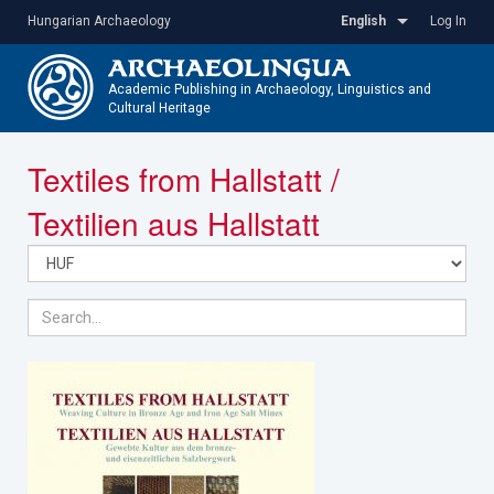
Skip
Hungarian Archaeology
English
Log In
to
main
content
Academic Publishing in Archaeology, Linguistics and
Cultural Heritage
Toggle
Textiles from Hallstatt /
navigatio
Textilien aus Hallstatt