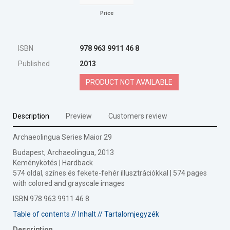
Price
ISBN
978 963 9911 46 8
Published
2013
PRODUCT NOT AVAILABLE
Description
Preview
Customers review
Archaeolingua Series Maior 29
Budapest, Archaeolingua, 2013
Keménykötés | Hardback
574 oldal, színes és fekete-fehér illusztrációkkal | 574 pages
with colored and grayscale images
ISBN 978 963 9911 46 8
Table of contents // Inhalt // Tartalomjegyzék
Description