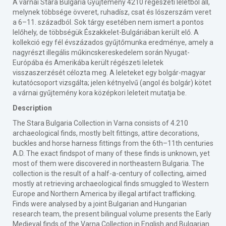
A várnai Stara Bulgaria Gyűjtemény 4210 régészeti leletből áll,
melynek többsége övveret, ruhadísz, csat és lószerszám veret
a 6–11. századból. Sok tárgy esetében nem ismert a pontos
lelőhely, de többségük Északkelet-Bulgáriában került elő. A
kollekció egy fél évszázados gyűjtőmunka eredménye, amely a
nagyrészt illegális műkincskereskedelem során Nyugat-
Európába és Amerikába került régészeti leletek
visszaszerzését célozta meg. A leleteket egy bolgár-magyar
kutatócsoport vizsgálta; jelen kétnyelvű (angol és bolgár) kötet
a várnai gyűjtemény kora középkori leleteit mutatja be.
Description
The Stara Bulgaria Collection in Varna consists of 4.210
archaeological finds, mostly belt fittings, attire decorations,
buckles and horse harness fittings from the 6th–11th centuries
A.D. The exact findspot of many of these finds is unknown, yet
most of them were discovered in northeastern Bulgaria. The
collection is the result of a half-a-century of collecting, aimed
mostly at retrieving archaeological finds smuggled to Western
Europe and Northern America by illegal artifact trafficking.
Finds were analysed by a joint Bulgarian and Hungarian
research team, the present bilingual volume presents the Early
Medieval finds of the Varna Collection in English and Bulgarian.