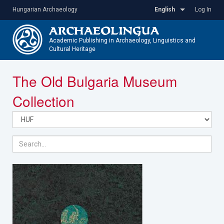
Skip
Hungarian Archaeology
English
Log In
to
main
content
Academic Publishing in Archaeology, Linguistics and
Cultural Heritage
Toggle
The Old Bulgaria Museum
navigatio
Collection