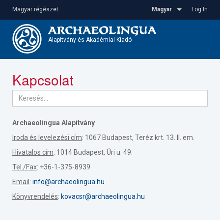
Ugrás
Magyar régészet
Magyar
Log In
a
tartalomra
Alapítvány és Akadémiai Kiadó
Toggle
Kapcsolat
navigatio
Archaeolingua Alapítvány
Iroda és levelezési cím
: 1067 Budapest, Teréz krt. 13. II. em.
Hivatalos cím
: 1014 Budapest, Úri u. 49.
Tel./Fax
: +36-1-375-8939
Email
:
info@archaeolingua.hu
Könyvrendelés
:
kovacsr@archaeolingua.hu