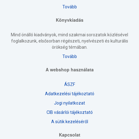
Tovább
Könyvkiadás
Mind önálló kiadványok, mind szakmai sorozatok közlésével
foglalkozunk, elsősorban régészeti, nyelvészeti és kulturális
örökség témában.
Tovább
A webshop használata
ÁSZF
Adatkezelési tájékoztató
Jogi nyilatkozat
CIB vásárlói tájékoztató
A sütik kezeléséről
Kapcsolat