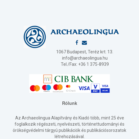
1067 Budapest, Teréz krt. 13.
info@archaeolingua.hu
Tel./Fax: +36 1 375-8939
Rólunk
Az Archaeolingua Alapítvány és Kiadó több, mint 25 éve
foglalkozik régészeti, nyelvészeti, történettudományi és
örökségvédelmi tárgyú publikációk és publikációsorozatok
létrehozásával.