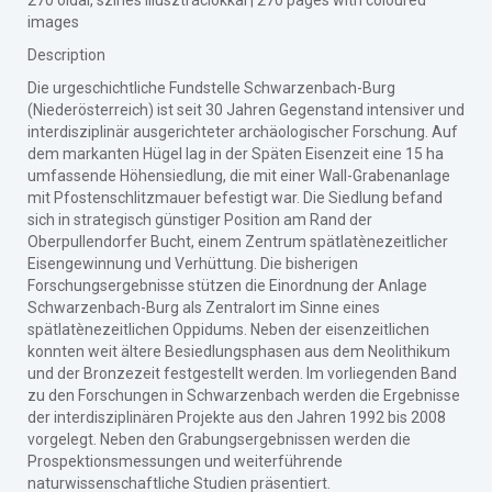
270 oldal, színes illusztrációkkal | 270 pages with coloured
images
Description
Die urgeschichtliche Fundstelle Schwarzenbach-Burg
(Niederösterreich) ist seit 30 Jahren Gegenstand intensiver und
interdisziplinär ausgerichteter archäologischer Forschung. Auf
dem markanten Hügel lag in der Späten Eisenzeit eine 15 ha
umfassende Höhensiedlung, die mit einer Wall-Grabenanlage
mit Pfostenschlitzmauer befestigt war. Die Siedlung befand
sich in strategisch günstiger Position am Rand der
Oberpullendorfer Bucht, einem Zentrum spätlatènezeitlicher
Eisengewinnung und Verhüttung. Die bisherigen
Forschungsergebnisse stützen die Einordnung der Anlage
Schwarzenbach-Burg als Zentralort im Sinne eines
spätlatènezeitlichen Oppidums. Neben der eisenzeitlichen
konnten weit ältere Besiedlungsphasen aus dem Neolithikum
und der Bronzezeit festgestellt werden. Im vorliegenden Band
zu den Forschungen in Schwarzenbach werden die Ergebnisse
der interdisziplinären Projekte aus den Jahren 1992 bis 2008
vorgelegt. Neben den Grabungsergebnissen werden die
Prospektionsmessungen und weiterführende
naturwissenschaftliche Studien präsentiert.