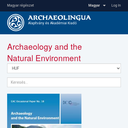
Ugrás
Magyar régészet
Magyar
Log In
a
tartalomra
Alapítvány és Akadémiai Kiadó
Toggle
Archaeology and the
navigatio
Natural Environment