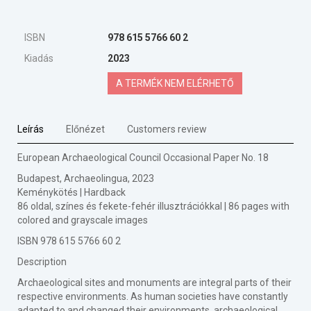
ISBN
978 615 5766 60 2
Kiadás
2023
A TERMÉK NEM ELÉRHETŐ
Leírás
Előnézet
Customers review
European Archaeological Council Occasional Paper No. 18
Budapest, Archaeolingua, 2023
Keménykötés | Hardback
86 oldal, színes és fekete-fehér illusztrációkkal | 86 pages with
colored and grayscale images
ISBN 978 615 5766 60 2
Description
Archaeological sites and monuments are integral parts of their
respective environments. As human societies have constantly
adapted to and changed their environments, archaeological