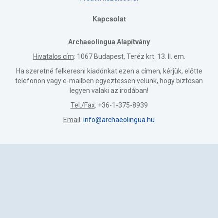
Kapcsolat
Archaeolingua Alapítvány
Hivatalos cím
: 1067 Budapest, Teréz krt. 13. II. em.
Ha szeretné felkeresni kiadónkat ezen a címen, kérjük, előtte
telefonon vagy e-mailben egyeztessen velünk, hogy biztosan
legyen valaki az irodában!
Tel./Fax
: +36-1-375-8939
Email
:
info@archaeolingua.hu