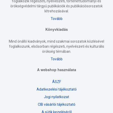
foglalkozik régészeti, nyelvészeti, történettudományi és
örökségvédelmi tárgyú publikációk és publikációsorozatok
létrehozásával.
Tovább
Könyvkiadás
Mind önálló kiadványok, mind szakmai sorozatok közlésével
foglalkozunk, elsősorban régészeti, nyelvészeti és kulturális
örökség témában.
Tovább
A webshop használata
ÁSZF
Adatkezelési tájékoztató
Jogi nyilatkozat
CIB vásárlói tájékoztató
A sütik kezeléséről