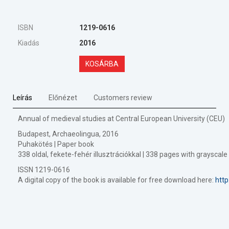
ISBN
1219-0616
Kiadás
2016
KOSÁRBA
Leírás
Előnézet
Customers review
Annual of medieval studies at Central European University (CEU)
Budapest, Archaeolingua, 2016
Puhakötés | Paper book
338 oldal, fekete-fehér illusztrációkkal | 338 pages with grayscal
ISSN 1219-0616
A digital copy of the book is available for free download here:
http