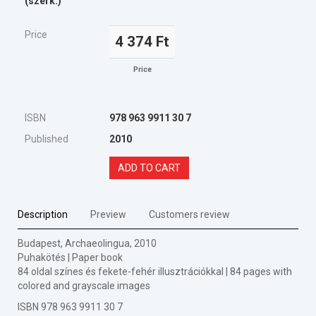
(szerk.)
Price
4 374 Ft
Price
ISBN
978 963 9911 30 7
Published
2010
ADD TO CART
Description
Preview
Customers review
Budapest, Archaeolingua, 2010
Puhakötés | Paper book
84 oldal színes és fekete-fehér illusztrációkkal | 84 pages with
colored and grayscale images
ISBN 978 963 9911 30 7