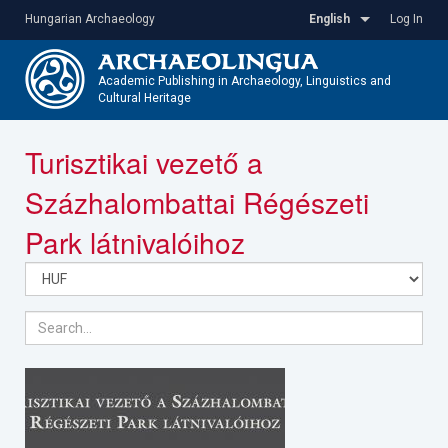
Skip
Hungarian Archaeology
English
Log In
to
main
content
Academic Publishing in Archaeology, Linguistics and
Cultural Heritage
Toggle
Turisztikai vezető a
navigatio
Százhalombattai Régészeti
Park látnivalóihoz