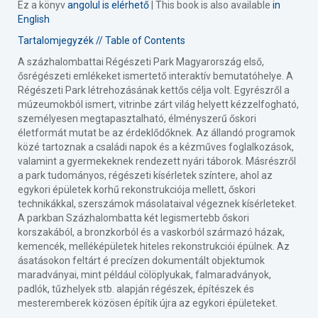
Ez a könyv
angolul is elérhető
| This book is also available
in
English
Tartalomjegyzék // Table of Contents
A százhalombattai Régészeti Park Magyarország első,
ősrégészeti emlékeket ismertető interaktív bemutatóhelye. A
Régészeti Park létrehozásának kettős célja volt. Egyrészről a
múzeumokból ismert, vitrinbe zárt világ helyett kézzelfogható,
személyesen megtapasztalható, élményszerű őskori
életformát mutat be az érdeklődőknek. Az állandó programok
közé tartoznak a családi napok és a kézműves foglalkozások,
valamint a gyermekeknek rendezett nyári táborok. Másrészről
a park tudományos, régészeti kísérletek színtere, ahol az
egykori épületek korhű rekonstrukciója mellett, őskori
technikákkal, szerszámok másolataival végeznek kísérleteket.
A parkban Százhalombatta két legismertebb őskori
korszakából, a bronzkorból és a vaskorból származó házak,
kemencék, melléképületek hiteles rekonstrukciói épülnek. Az
ásatásokon feltárt é precízen dokumentált objektumok
maradványai, mint például cölöplyukak, falmaradványok,
padlók, tűzhelyek stb. alapján régészek, építészek és
mesteremberek közösen építik újra az egykori épületeket.