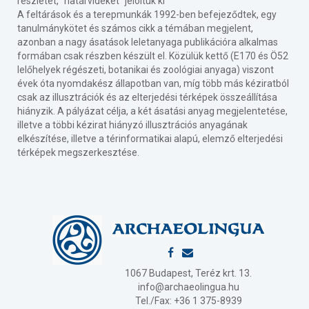
részletét, "határvidékét" jelöltük ki
A feltárások és a terepmunkák 1992-ben befejeződtek, egy
tanulmánykötet és számos cikk a témában megjelent,
azonban a nagy ásatások leletanyaga publikációra alkalmas
formában csak részben készült el. Közülük kettő (E170 és Ö52
lelőhelyek régészeti, botanikai és zoológiai anyaga) viszont
évek óta nyomdakész állapotban van, míg több más kéziratból
csak az illusztrációk és az elterjedési térképek összeállítása
hiányzik. A pályázat célja, a két ásatási anyag megjelentetése,
illetve a többi kézirat hiányzó illusztrációs anyagának
elkészítése, illetve a térinformatikai alapú, elemző elterjedési
térképek megszerkesztése.
1067 Budapest, Teréz krt. 13.
info@archaeolingua.hu
Tel./Fax: +36 1 375-8939