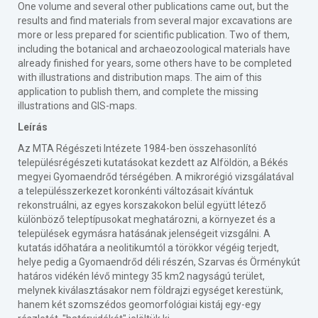
One volume and several other publications came out, but the
results and find materials from several major excavations are
more or less prepared for scientific publication. Two of them,
including the botanical and archaeozoological materials have
already finished for years, some others have to be completed
with illustrations and distribution maps. The aim of this
application to publish them, and complete the missing
illustrations and GIS-maps.
Leírás
Az MTA Régészeti Intézete 1984-ben összehasonlító
településrégészeti kutatásokat kezdett az Alföldön, a Békés
megyei Gyomaendrőd térségében. A mikrorégió vizsgálatával
a településszerkezet koronkénti változásait kívántuk
rekonstruálni, az egyes korszakokon belül együtt létező
különböző teleptípusokat meghatározni, a környezet és a
települések egymásra hatásának jelenségeit vizsgálni. A
kutatás időhatára a neolitikumtól a törökkor végéig terjedt,
helye pedig a Gyomaendrőd déli részén, Szarvas és Örménykút
határos vidékén lévő mintegy 35 km2 nagyságú terület,
melynek kiválasztásakor nem földrajzi egységet kerestünk,
hanem két szomszédos geomorfológiai kistáj egy-egy