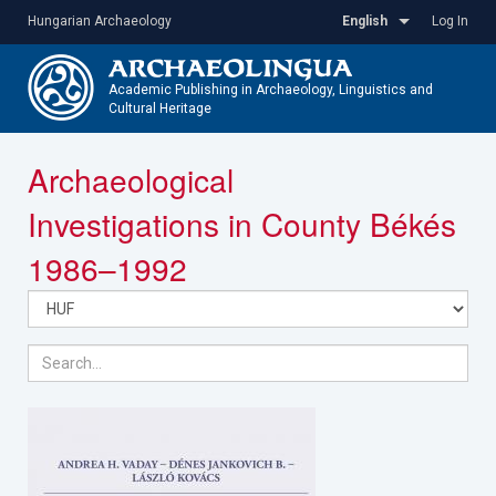
Skip
Hungarian Archaeology
English
Log In
to
main
content
Academic Publishing in Archaeology, Linguistics and
Cultural Heritage
Toggle
Archaeological
navigatio
Investigations in County Békés
1986–1992