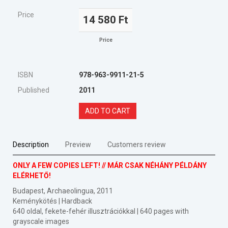
Price
14 580 Ft
Price
ISBN
978-963-9911-21-5
Published
2011
ADD TO CART
Description
Preview
Customers review
ONLY A FEW COPIES LEFT! // MÁR CSAK NÉHÁNY PÉLDÁNY
ELÉRHETŐ!
Budapest, Archaeolingua, 2011
Keménykötés | Hardback
640 oldal, fekete-fehér illusztrációkkal | 640 pages with
grayscale images