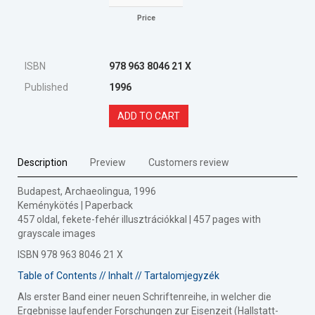
Price
ISBN
978 963 8046 21 X
Published
1996
ADD TO CART
Description
Preview
Customers review
Budapest, Archaeolingua, 1996
Keménykötés | Paperback
457 oldal, fekete-fehér illusztrációkkal | 457 pages with
grayscale images
ISBN 978 963 8046 21 X
Table of Contents // Inhalt // Tartalomjegyzék
Als erster Band einer neuen Schriftenreihe, in welcher die
Ergebnisse laufender Forschungen zur Eisenzeit (Hallstatt-