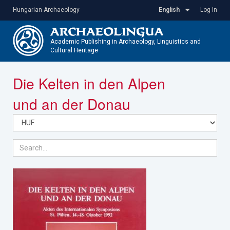
Skip
Hungarian Archaeology
English
Log In
to
main
content
Academic Publishing in Archaeology, Linguistics and
Cultural Heritage
Toggle
Die Kelten in den Alpen
navigatio
und an der Donau